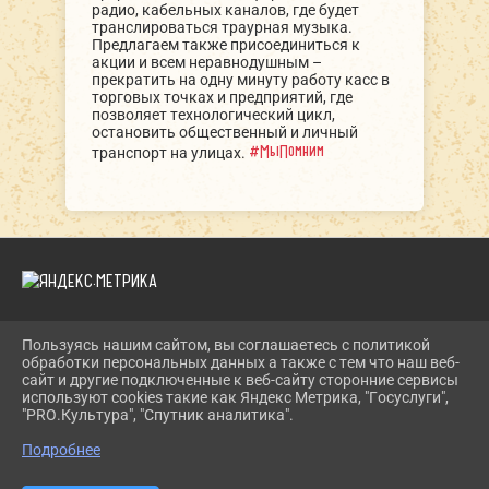
радио, кабельных каналов, где будет
транслироваться траурная музыка.
Предлагаем также присоединиться к
акции и всем неравнодушным –
прекратить на одну минуту работу касс в
торговых точках и предприятий, где
позволяет технологический цикл,
остановить общественный и личный
#МыПомним
транспорт на улицах.
Пользуясь нашим сайтом, вы соглашаетесь с политикой
2026 Г. DKIPATOVO.RU
обработки персональных данных а также с тем что наш веб-
ВХОД
сайт и другие подключенные к веб-сайту сторонние сервисы
КАРТА САЙТА
используют cookies такие как Яндекс Метрика, "Госуслуги",
ПОЛИТИКА ОБРАБОТКИ ПЕРСОНАЛЬНЫХ ДАННЫХ
"PRO.Культура", "Спутник аналитика".
Подробнее
СДЕЛАНО НА KUBCMS
РАЗРАБОТКА И ПОДДЕРЖКА