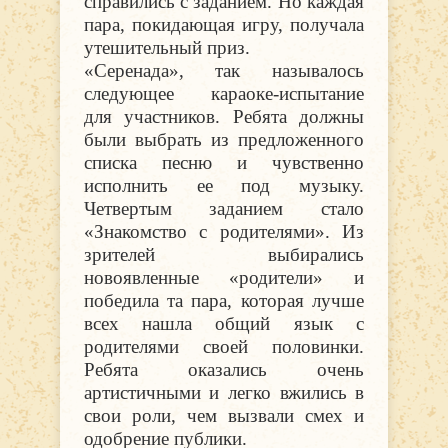
справились с заданием. Но каждая
пара, покидающая игру, получала
утешительный приз.
«Серенада», так называлось
следующее караоке-испытание
для участников. Ребята должны
были выбрать из предложенного
списка песню и чувственно
исполнить ее под музыку.
Четвертым заданием стало
«Знакомство с родителями». Из
зрителей выбирались
новоявленные «родители» и
победила та пара, которая лучше
всех нашла общий язык с
родителями своей половинки.
Ребята оказались очень
артистичными и легко вжились в
свои роли, чем вызвали смех и
одобрение публики.