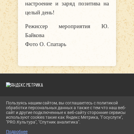
настроение и заряд позитива на
целый день!
Режиссер мероприятия Ю.
Байкова
Фото О. Спатарь
Пользуясь нашим сайтом, вы соглашаетесь с политикой
2026 Г. DKIPATOVO.RU
обработки персональных данных а также с тем что наш веб-
ВХОД
сайт и другие подключенные к веб-сайту сторонние сервисы
КАРТА САЙТА
используют cookies такие как Яндекс Метрика, "Госуслуги",
ПОЛИТИКА ОБРАБОТКИ ПЕРСОНАЛЬНЫХ ДАННЫХ
"PRO.Культура", "Спутник аналитика".
Подробнее
СДЕЛАНО НА KUBCMS