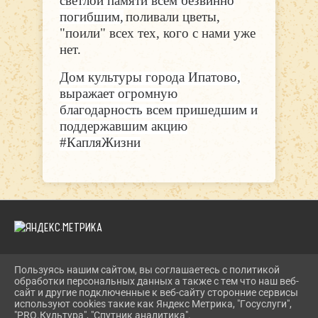
светлой памяти всем безвинно
погибшим,
поливали цветы,
"поили" всех тех, кого с нами уже
нет.
Дом культуры города Ипатово,
выражает огромную
благодарность всем пришедшим и
поддержавшим акцию
#КапляЖизни
Пользуясь нашим сайтом, вы соглашаетесь с политикой
2026 Г. DKIPATOVO.RU
обработки персональных данных а также с тем что наш веб-
ВХОД
сайт и другие подключенные к веб-сайту сторонние сервисы
КАРТА САЙТА
используют cookies такие как Яндекс Метрика, "Госуслуги",
ПОЛИТИКА ОБРАБОТКИ ПЕРСОНАЛЬНЫХ ДАННЫХ
"PRO.Культура", "Спутник аналитика".