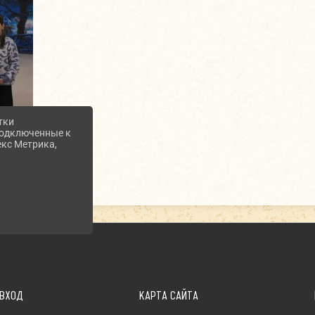
тки
 подключенные к
екс Метрика,
ВХОД
КАРТА САЙТА