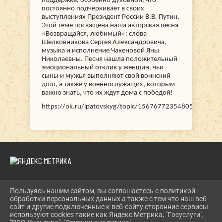
поддержке, особенно духовной, что
постоянно подчеркивает в своих
выступлениях Президент России В.В. Путин.
Этой теме посвящена наша авторская песня
«Возвращайся, любимый»: слова
Шелковникова Сергея Александровича,
музыка и исполнение Чакеновой Яны
Николаевны. Песня нашла положительный
эмоциональный отклик у женщин, чьи
сыны и мужья выполняют свой воинский
долг, а также у военнослужащих, которым
важно знать, что их ждут дома с победой!
https://ok.ru/ipatovskyg/topic/156767723548053
Пользуясь нашим сайтом, вы соглашаетесь с политикой
2026 Г. DKIPATOVO.RU
обработки персональных данных а также с тем что наш веб-
ВХОД
сайт и другие подключенные к веб-сайту сторонние сервисы
КАРТА САЙТА
используют cookies такие как Яндекс Метрика, "Госуслуги",
ПОЛИТИКА ОБРАБОТКИ ПЕРСОНАЛЬНЫХ ДАННЫХ