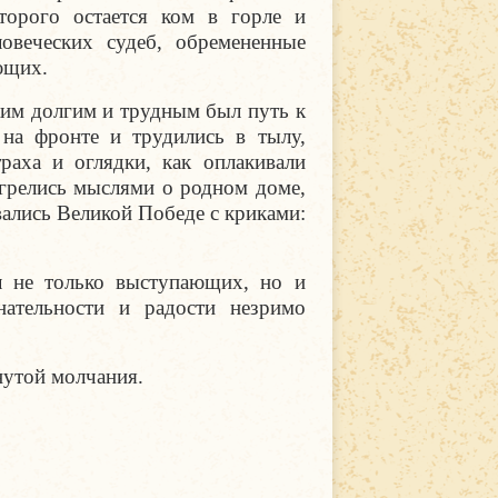
торого остается ком в горле и
овеческих судеб, обремененные
ющих.
ким долгим и трудным был путь к
на фронте и трудились в тылу,
раха и оглядки, как оплакивали
грелись мыслями о родном доме,
вались Великой Победе с криками:
л не только выступающих, но и
нательности и радости незримо
утой молчания.