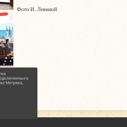
Фото И. Левиной
тки
 подключенные к
екс Метрика,