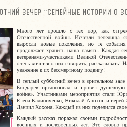
ОТНИЙ ВЕЧЕР "СЕМЕЙНЫЕ ИСТОРИИ О В
Много лет прошло с тех пор, как отгрем
Отечественной войны. Исчезли пепелища с
выросли новые поколения, но те события 
продолжает хранить наша память. Каждая се
ветеранами-участниками Великой Отечествен
очень хочется о них говорить, рассказывать! Н
уважение к их бессмертному подвигу!
В теплый субботний вечер в зрительном зале
Бондарев организовал и провел душевную
войне». Участниками мероприятия стали Юри
Елена Калиниченко, Николай Анохин и иерей 
Даниил Хохоня. Каждый из них поделился свое
Каждый рассказ поражал своими подробнос
военных и послевоенных лет. Это словно 