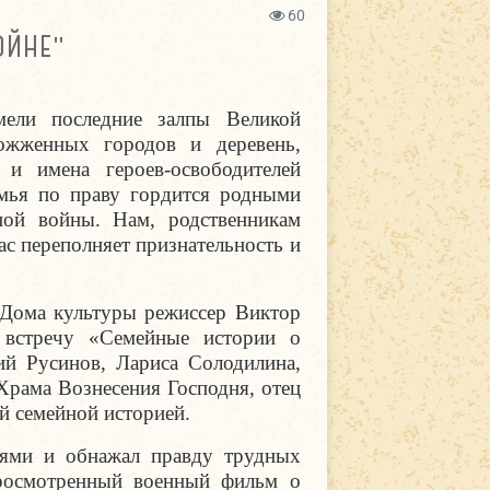
60
ОЙНЕ"
ели последние залпы Великой
ожженных городов и деревень,
и имена героев-освободителей
мья по праву гордится родными
ной войны. Нам, родственникам
ас переполняет признательность и
 Дома культуры режиссер Виктор
 встречу «Семейные истории о
й Русинов, Лариса Солодилина,
Храма Вознесения Господня, отец
й семейной историей.
тями и обнажал правду трудных
просмотренный военный фильм о