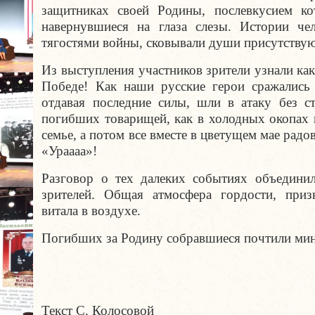
защитниках своей Родины, послевкусием ко
навернувшиеся на глаза слезы. Истории чел
тягостями войны, сковывали души присутству
Из выступления участников зрители узнали ка
Победе! Как наши русские герои сражались 
отдавая последние силы, шли в атаку без ст
погибших товарищей, как в холодных окопах 
семье, а потом все вместе в цветущем мае радо
«Ураааа»!
Разговор о тех далеких событиях объедини
зрителей. Общая атмосфера гордости, приз
витала в воздухе.
Погибших за Родину собравшиеся почтили мин
Текст С. Колосовой