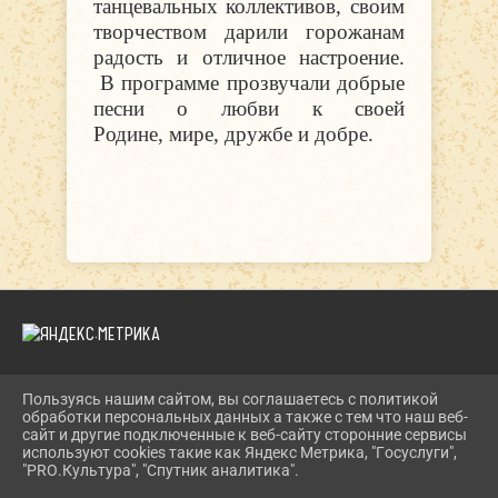
танцевальных коллективов, своим
творчеством дарили горожанам
радость и отличное настроение.
В программе прозвучали добрые
песни о любви к своей
Родине, мире, дружбе и добре.
Пользуясь нашим сайтом, вы соглашаетесь с политикой
2026 Г. DKIPATOVO.RU
обработки персональных данных а также с тем что наш веб-
ВХОД
сайт и другие подключенные к веб-сайту сторонние сервисы
КАРТА САЙТА
используют cookies такие как Яндекс Метрика, "Госуслуги",
ПОЛИТИКА ОБРАБОТКИ ПЕРСОНАЛЬНЫХ ДАННЫХ
"PRO.Культура", "Спутник аналитика".