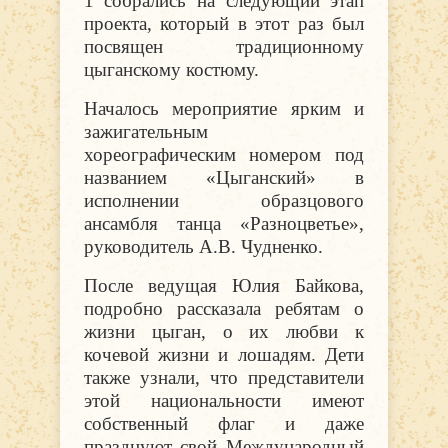
1 собрались на следующий этап
проекта, который в этот раз был
посвящен традиционному
цыганскому костюму.
Началось мероприятие ярким и
зажигательным
хореографическим номером под
названием «Цыганский» в
исполнении образцового
ансамбля танца «Разноцветье»,
руководитель А.В. Чудненко.
После ведущая Юлия Байкова,
подробно рассказала ребятам о
жизни цыган, о их любви к
кочевой жизни и лошадям. Дети
также узнали, что представители
этой национальности имеют
собственный флаг и даже
празднуют свой Международный