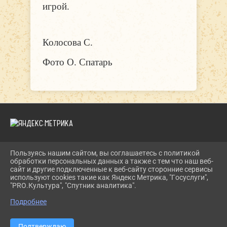
игрой.
Колосова С.
Фото О. Спатарь
Пользуясь нашим сайтом, вы соглашаетесь с политикой
2026 Г. DKIPATOVO.RU
обработки персональных данных а также с тем что наш веб-
ВХОД
сайт и другие подключенные к веб-сайту сторонние сервисы
КАРТА САЙТА
используют cookies такие как Яндекс Метрика, "Госуслуги",
ПОЛИТИКА ОБРАБОТКИ ПЕРСОНАЛЬНЫХ ДАННЫХ
"PRO.Культура", "Спутник аналитика".
Подробнее
СДЕЛАНО НА KUBCMS
РАЗРАБОТКА И ПОДДЕРЖКА
Подтверждаю