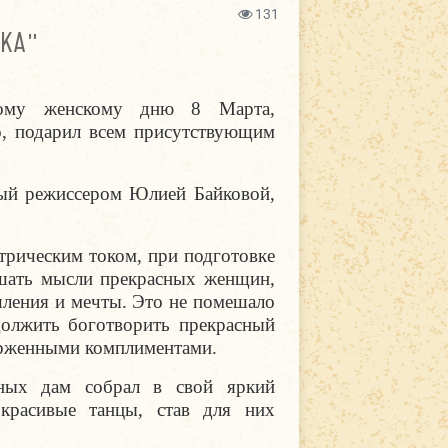
131
КА"
ному женскому дню 8 Марта,
, подарил всем присутствующим
ый режиссером Юлией Байковой,
трическим током, при подготовке
ышать мысли прекрасных женщин,
шления и мечты. Это не помешало
должить боготворить прекрасный
орженными комплиментами.
сных дам собрал в свой яркий
красивые танцы, став для них