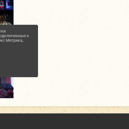
тки
 подключенные к
екс Метрика,