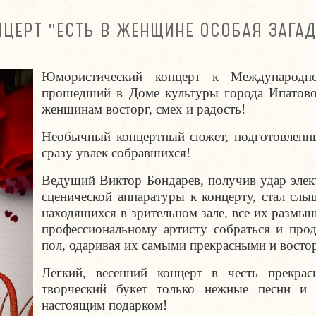
НЦЕРТ "ЕСТЬ В ЖЕНЩИНЕ ОСОБАЯ ЗАГАД
Юмористический концерт к Международ
прошедший в Доме культуры города Ипатово
женщинам восторг, смех и радость!
Необычный концертный сюжет, подготовленн
сразу увлек собравшихся!
Ведущий Виктор Бондарев, получив удар элек
сценической аппаратуры к концерту, стал сл
находящихся в зрительном зале, все их размы
профессиональному артисту собраться и про
пол, одаривая их самыми прекрасными и вост
Легкий, весенний концерт в честь прекра
творческий букет только нежные песни и 
настоящим подарком!