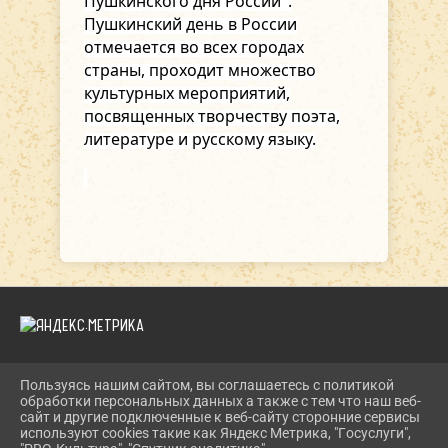
Пушкинского дня России".
Пушкинский день в России
отмечается во всех городах
страны, проходит множество
культурных мероприятий,
посвященных творчеству поэта,
литературе и русскому языку.
Пользуясь нашим сайтом, вы соглашаетесь с политикой
2026 Г. DKIPATOVO.RU
обработки персональных данных а также с тем что наш веб-
ВХОД
сайт и другие подключенные к веб-сайту сторонние сервисы
КАРТА САЙТА
используют cookies такие как Яндекс Метрика, "Госуслуги",
ПОЛИТИКА ОБРАБОТКИ ПЕРСОНАЛЬНЫХ ДАННЫХ