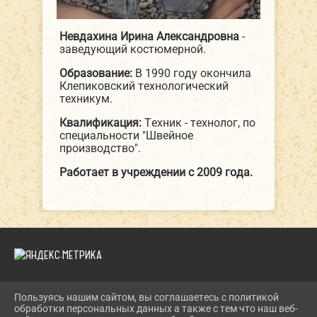
Невдахина Ирина Александровна
-
заведующий костюмерной.
Образование:
В 1990 году окончила
Клепиковский технологический
техникум.
Квалификация:
Техник - технолог, по
специальности "Швейное
производство".
Работает в учреждении с 2009 года.
Пользуясь нашим сайтом, вы соглашаетесь с политикой
2026 Г. DKIPATOVO.RU
обработки персональных данных а также с тем что наш веб-
ВХОД