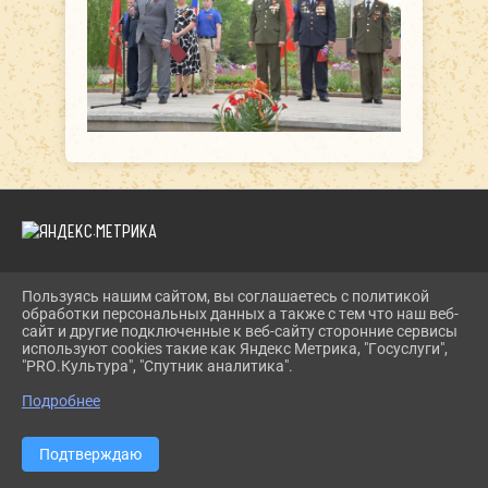
Пользуясь нашим сайтом, вы соглашаетесь с политикой
2026 Г. DKIPATOVO.RU
обработки персональных данных а также с тем что наш веб-
ВХОД
сайт и другие подключенные к веб-сайту сторонние сервисы
КАРТА САЙТА
используют cookies такие как Яндекс Метрика, "Госуслуги",
ПОЛИТИКА ОБРАБОТКИ ПЕРСОНАЛЬНЫХ ДАННЫХ
"PRO.Культура", "Спутник аналитика".
Подробнее
СДЕЛАНО НА KUBCMS
РАЗРАБОТКА И ПОДДЕРЖКА
Подтверждаю