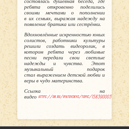
состоялась душевная беседа, где
ребята откровенно поделились
своими мечтами о пополнении
в
их
семьях
, выражая надежду на
появление братика или сестр
ёнки.
Вдохновлённые
искренностью юных
солистов
, работники культуры
решили создать видеоролик, в
котором ребята через любим
ые
песни передали
свои светлые
надежды и чувства. Этот
музыкальный подарок
стал
выражением детской любви и
веры в чудо материнства
.
Ссылка на
видео
https://ok.ru/ipatovskyg/topic/158390003199381