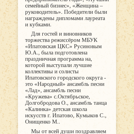
семейный бизнес», «Женщина –
руководитель». Победители были
награждены дипломами лауреата
и кубками.
Для гостей и виновников
торжества режиссёром МБУК
«Ипатовская ЦКС» Русиновым
Ю.А., была подготовлена
праздничная программа на,
которой выступали лучшие
коллективы и солисты
Ипатовского городского округа -
это «Народный» ансамбль песни
«Лад», ансамбль песни
«Кружева» с.Октябрьское,
Долгобродова О., ансамбль танца
«Калинка» детская школа
искусств г. Ипатово, Кумыков С.,
Онищенко М..
Мы от всей души поздравляем